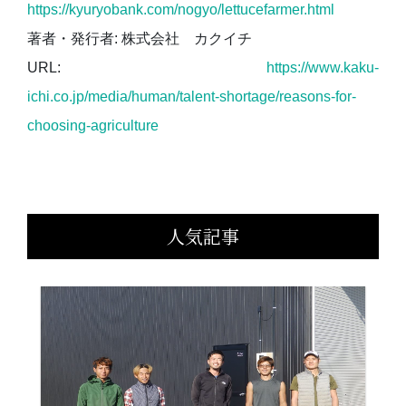
https://kyuryobank.com/nogyo/lettucefarmer.html
著者・発行者: 株式会社 カクイチ
URL:
https://www.kaku-
ichi.co.jp/media/human/talent-shortage/reasons-for-
choosing-agriculture
人気記事